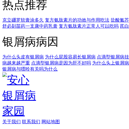
热点推荐
克立硼罗软膏涂多久
复方氨肽素片的功效与作用吃法
盐酸氮芥
舒必刻苗药一支康中药乳膏
复方氨肽素片正常人可以吃吗
芪白
银屑病病因
为什么头皮有银屑病
为什么屁股容易长银屑病
点滴型银屑病挂
病越来越严重
点滴型银屑病是因为肝不好吗
为什么头上银屑病
银屑病与嘌呤有关吗为什么
关于我们
联系我们
网站地图