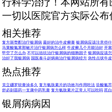
行科学治疗！本网站所有
一切以医院官方实际公布
相关推荐
复方斑蝥酊治疗银屑病
最好的治牛皮癣膏
银屑病应该注意些什
马莱酸氯苯那敏片治疗银屑病怎么样
牛皮癣几个月能治好
开塞
甲空了怎么办
不可以拮抗治疗银屑病的细胞因子
银屑病应该怎
治好了我银屑病
国医泰斗赵炳南治疗银屑病经方
急性点状牛皮
热点推荐
克立硼罗软膏涂多久
复方氨肽素片的功效与作用吃法
盐酸氮芥
舒必刻苗药一支康中药乳膏
复方氨肽素片正常人可以吃吗
芪白
银屑病病因