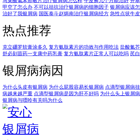
马莱酸氯苯那敏片治疗银屑病怎么样
牛皮癣几个月能治好
开塞
甲空了怎么办
不可以拮抗治疗银屑病的细胞因子
银屑病应该怎
治好了我银屑病
国医泰斗赵炳南治疗银屑病经方
急性点状牛皮
热点推荐
克立硼罗软膏涂多久
复方氨肽素片的功效与作用吃法
盐酸氮芥
舒必刻苗药一支康中药乳膏
复方氨肽素片正常人可以吃吗
芪白
银屑病病因
为什么头皮有银屑病
为什么屁股容易长银屑病
点滴型银屑病挂
病越来越严重
点滴型银屑病是因为肝不好吗
为什么头上银屑病
银屑病与嘌呤有关吗为什么