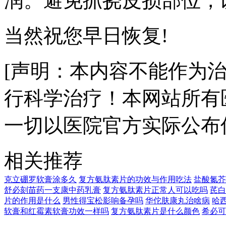
润。避免抓挠皮损部位，
当然祝您早日恢复!
[声明：本内容不能作为
行科学治疗！本网站所有
一切以医院官方实际公布
相关推荐
克立硼罗软膏涂多久
复方氨肽素片的功效与作用吃法
盐酸氮芥
舒必刻苗药一支康中药乳膏
复方氨肽素片正常人可以吃吗
芪白
片的作用是什么
男性得宝松影响备孕吗
华佗肤康丸治啥病
哈
软膏和红霉素软膏功效一样吗
复方氨肽素片是什么颜色
希必可