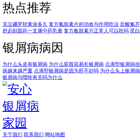
热点推荐
克立硼罗软膏涂多久
复方氨肽素片的功效与作用吃法
盐酸氮芥
舒必刻苗药一支康中药乳膏
复方氨肽素片正常人可以吃吗
芪白
银屑病病因
为什么头皮有银屑病
为什么屁股容易长银屑病
点滴型银屑病挂
病越来越严重
点滴型银屑病是因为肝不好吗
为什么头上银屑病
银屑病与嘌呤有关吗为什么
关于我们
联系我们
网站地图