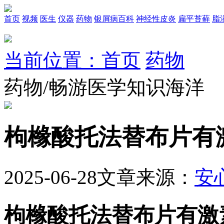
首页
视频
医生
仪器
药物
银屑病百科
神经性皮炎
扁平苔藓
脂
当前位置：首页
药物
药物/畅游医学知识海洋
枸橼酸托法替布片有
2025-06-28
文章来源：
安
枸橼酸托法替布片有激