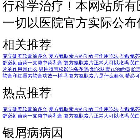
行科学治疗！本网站所有
一切以医院官方实际公布
相关推荐
克立硼罗软膏涂多久
复方氨肽素片的功效与作用吃法
盐酸氮芥
舒必刻苗药一支康中药乳膏
复方氨肽素片正常人可以吃吗
芪白
片的作用是什么
男性得宝松影响备孕吗
华佗肤康丸治啥病
哈
软膏和红霉素软膏功效一样吗
复方氨肽素片是什么颜色
希必可
热点推荐
克立硼罗软膏涂多久
复方氨肽素片的功效与作用吃法
盐酸氮芥
舒必刻苗药一支康中药乳膏
复方氨肽素片正常人可以吃吗
芪白
银屑病病因