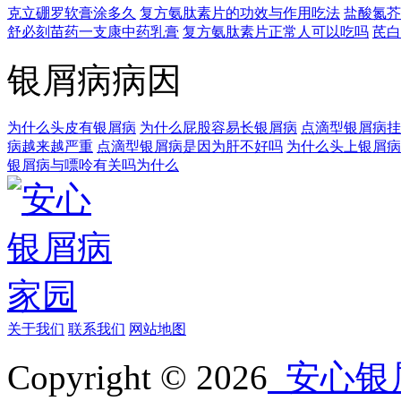
克立硼罗软膏涂多久
复方氨肽素片的功效与作用吃法
盐酸氮芥
舒必刻苗药一支康中药乳膏
复方氨肽素片正常人可以吃吗
芪白
银屑病病因
为什么头皮有银屑病
为什么屁股容易长银屑病
点滴型银屑病挂
病越来越严重
点滴型银屑病是因为肝不好吗
为什么头上银屑病
银屑病与嘌呤有关吗为什么
关于我们
联系我们
网站地图
Copyright © 2026
安心银