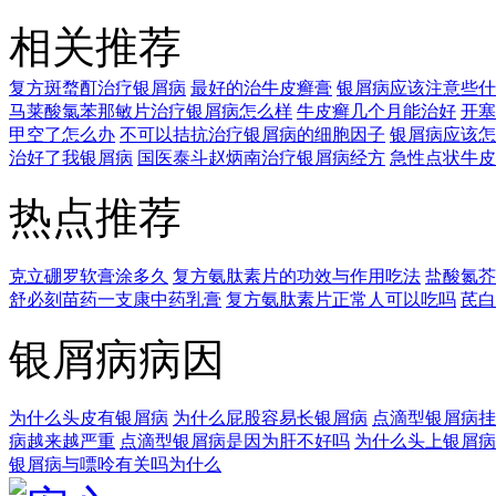
相关推荐
复方斑蝥酊治疗银屑病
最好的治牛皮癣膏
银屑病应该注意些什
马莱酸氯苯那敏片治疗银屑病怎么样
牛皮癣几个月能治好
开塞
甲空了怎么办
不可以拮抗治疗银屑病的细胞因子
银屑病应该怎
治好了我银屑病
国医泰斗赵炳南治疗银屑病经方
急性点状牛皮
热点推荐
克立硼罗软膏涂多久
复方氨肽素片的功效与作用吃法
盐酸氮芥
舒必刻苗药一支康中药乳膏
复方氨肽素片正常人可以吃吗
芪白
银屑病病因
为什么头皮有银屑病
为什么屁股容易长银屑病
点滴型银屑病挂
病越来越严重
点滴型银屑病是因为肝不好吗
为什么头上银屑病
银屑病与嘌呤有关吗为什么