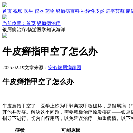
首页
视频
医生
仪器
药物
银屑病百科
神经性皮炎
扁平苔藓
脂
当前位置：首页
银屑病治疗
银屑病治疗/畅游医学知识海洋
牛皮癣指甲空了怎么办
2025-02-19
文章来源：
安心银屑病家园
牛皮癣指甲空了怎么办
牛皮癣指甲空了，医学上称为甲剥离或甲板破坏，是银屑病（
其他并发症。解决这个问题，需要积极治疗原发疾病——银屑
指导下进行。切勿自行用药，以免延误治疗，加重病情。以下将
症状
可能原因