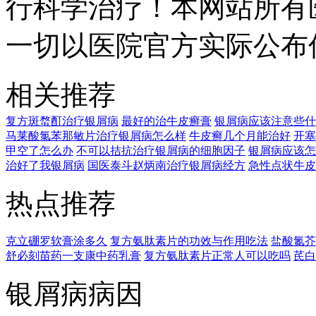
行科学治疗！本网站所有
一切以医院官方实际公布
相关推荐
复方斑蝥酊治疗银屑病
最好的治牛皮癣膏
银屑病应该注意些什
马莱酸氯苯那敏片治疗银屑病怎么样
牛皮癣几个月能治好
开塞
甲空了怎么办
不可以拮抗治疗银屑病的细胞因子
银屑病应该怎
治好了我银屑病
国医泰斗赵炳南治疗银屑病经方
急性点状牛皮
热点推荐
克立硼罗软膏涂多久
复方氨肽素片的功效与作用吃法
盐酸氮芥
舒必刻苗药一支康中药乳膏
复方氨肽素片正常人可以吃吗
芪白
银屑病病因