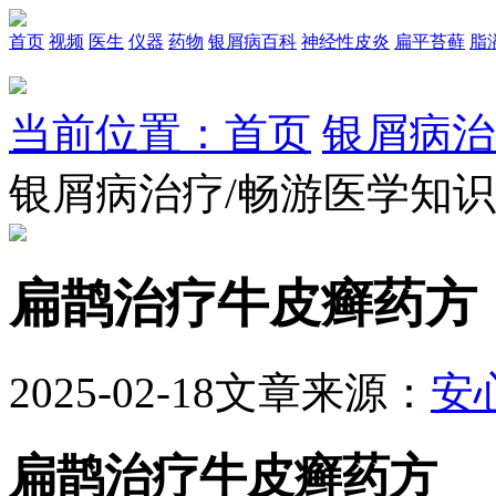
首页
视频
医生
仪器
药物
银屑病百科
神经性皮炎
扁平苔藓
脂
当前位置：首页
银屑病治
银屑病治疗/畅游医学知
扁鹊治疗牛皮癣药方
2025-02-18
文章来源：
安
扁鹊治疗牛皮癣药方