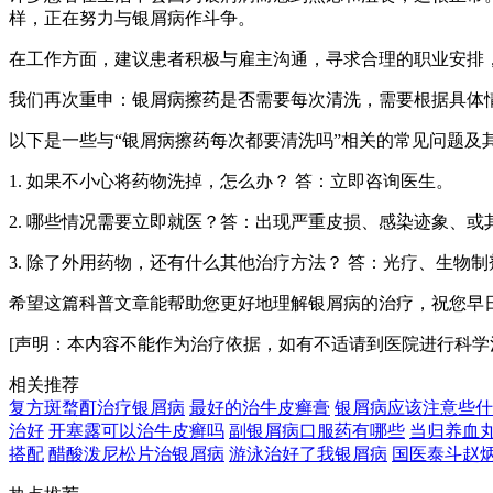
样，正在努力与银屑病作斗争。
在工作方面，建议患者积极与雇主沟通，寻求合理的职业安排
我们再次重申：银屑病擦药是否需要每次清洗，需要根据具体
以下是一些与“银屑病擦药每次都要清洗吗”相关的常见问题及
1. 如果不小心将药物洗掉，怎么办？ 答：立即咨询医生。
2. 哪些情况需要立即就医？答：出现严重皮损、感染迹象、
3. 除了外用药物，还有什么其他治疗方法？ 答：光疗、生物
希望这篇科普文章能帮助您更好地理解银屑病的治疗，祝您早
[声明：本内容不能作为治疗依据，如有不适请到医院进行科学
相关推荐
复方斑蝥酊治疗银屑病
最好的治牛皮癣膏
银屑病应该注意些什
治好
开塞露可以治牛皮癣吗
副银屑病口服药有哪些
当归养血
搭配
醋酸泼尼松片治银屑病
游泳治好了我银屑病
国医泰斗赵