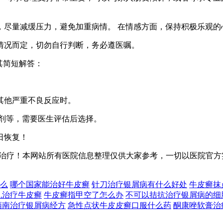
，尽量减缓压力，避免加重病情。 在情感方面，保持积极乐观的
情况而定，切勿自行判断，务必遵医嘱。
其简短解答：
或其他严重不良反应时。
制剂等，需要医生评估后选择。
日恢复！
治疗！本网站所有医院信息整理仅供大家参考，一切以医院官方
么
哪个国家能治好牛皮癣
针刀治疗银屑病有什么好处
牛皮癣抹
丸治疗牛皮癣
牛皮癣指甲空了怎么办
不可以拮抗治疗银屑病的细
炳南治疗银屑病经方
急性点状牛皮皮癣口服什么药
酮康唑软膏治