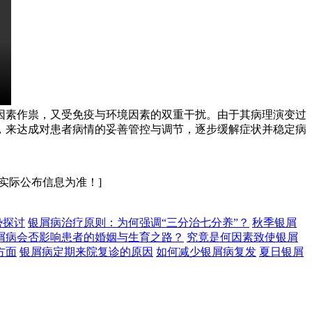
因素作祟，又受免疫与环境因素的双重干扰。由于其病理演变过
，来达成对患者病情的妥善管控与调节，逐步缓解症状并稳定病
实际公布信息为准！]
势探讨
银屑病治疗原则：为何强调“三分治七分养”？
秋季银屑
屑病会否影响患者的婚姻与生育之路？
究竟是何因素致使银屑
方面
银屑病定期来院复诊的原因
如何减少银屑病复发
夏日银屑