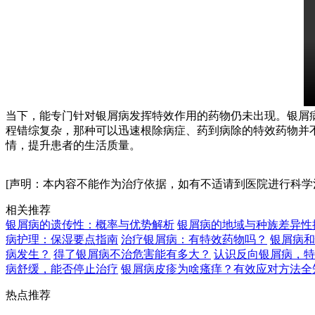
当下，能专门针对银屑病发挥特效作用的药物仍未出现。银屑
程错综复杂，那种可以迅速根除病症、药到病除的特效药物并
情，提升患者的生活质量。
[声明：本内容不能作为治疗依据，如有不适请到医院进行科学
相关推荐
银屑病的遗传性：概率与优势解析
银屑病的地域与种族差异性
病护理：保湿要点指南
治疗银屑病：有特效药物吗？
银屑病和
病发生？
得了银屑病不治危害能有多大？
认识反向银屑病，特
病舒缓，能否停止治疗
银屑病皮疹为啥瘙痒？有效应对方法全
热点推荐