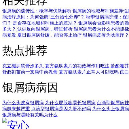
相关推荐
银屑病的遗传性：概率与优势解析
银屑病的地域与种族差异性
病治疗原则：为何强调“三分治七分养”？
秋季银屑病护理：保
们？
是否存在地域和种族上的差别？
银屑病会否影响患者的婚
多大？
认识反向银屑病，特征解析
银屑病患者为什么不能抓挠
病复发
夏日银屑病舒缓，能否停止治疗
银屑病皮疹为啥瘙痒？
热点推荐
克立硼罗软膏涂多久
复方氨肽素片的功效与作用吃法
盐酸氮芥
舒必刻苗药一支康中药乳膏
复方氨肽素片正常人可以吃吗
芪白
银屑病病因
为什么头皮有银屑病
为什么屁股容易长银屑病
点滴型银屑病挂
病越来越严重
点滴型银屑病是因为肝不好吗
为什么头上银屑病
银屑病与嘌呤有关吗为什么