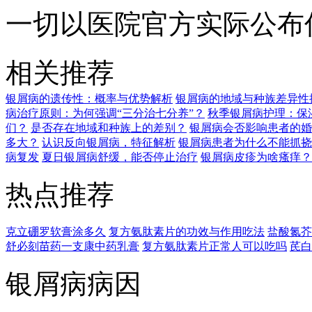
一切以医院官方实际公布
相关推荐
银屑病的遗传性：概率与优势解析
银屑病的地域与种族差异性
病治疗原则：为何强调“三分治七分养”？
秋季银屑病护理：保
们？
是否存在地域和种族上的差别？
银屑病会否影响患者的婚
多大？
认识反向银屑病，特征解析
银屑病患者为什么不能抓挠
病复发
夏日银屑病舒缓，能否停止治疗
银屑病皮疹为啥瘙痒？
热点推荐
克立硼罗软膏涂多久
复方氨肽素片的功效与作用吃法
盐酸氮芥
舒必刻苗药一支康中药乳膏
复方氨肽素片正常人可以吃吗
芪白
银屑病病因