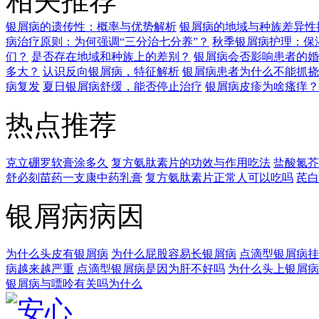
相关推荐
银屑病的遗传性：概率与优势解析
银屑病的地域与种族差异性
病治疗原则：为何强调“三分治七分养”？
秋季银屑病护理：保
们？
是否存在地域和种族上的差别？
银屑病会否影响患者的婚
多大？
认识反向银屑病，特征解析
银屑病患者为什么不能抓挠
病复发
夏日银屑病舒缓，能否停止治疗
银屑病皮疹为啥瘙痒？
热点推荐
克立硼罗软膏涂多久
复方氨肽素片的功效与作用吃法
盐酸氮芥
舒必刻苗药一支康中药乳膏
复方氨肽素片正常人可以吃吗
芪白
银屑病病因
为什么头皮有银屑病
为什么屁股容易长银屑病
点滴型银屑病挂
病越来越严重
点滴型银屑病是因为肝不好吗
为什么头上银屑病
银屑病与嘌呤有关吗为什么