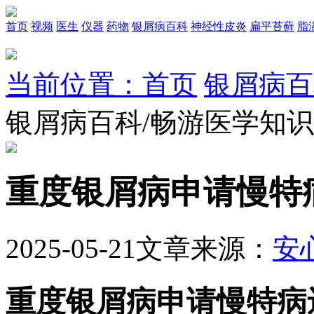
首页
视频
医生
仪器
药物
银屑病百科
神经性皮炎
扁平苔藓
脂
当前位置：首页
银屑病百
银屑病百科/畅游医学知
重度银屑病申请慢特
2025-05-21
文章来源：
安
重度银屑病申请慢特病