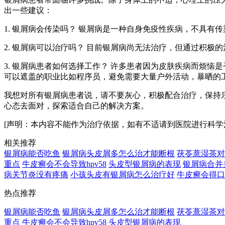
出一些建议：
1. 银屑病会传染吗？ 银屑病是一种自身免疫性疾病，不具
2. 银屑病可以治疗吗？ 目前银屑病尚无法治疗，但通过积
3. 银屑病患者如何选择工作？ 许多患者因为皮肤疾病而烦
可以遮盖的职业比如程序员，避免需要大量户外活动，暴晒的
我想对所有银屑病患者说，请不要灰心，积极配合治疗，保持
心态去面对，探索适合自己的解决方案。
[声明：本内容不能作为治疗依据，如有不适请到医院进行科学
相关推荐
银屑病能否吃鱼
银屑病头皮屑多怎么治才能断根
茯苓薏湿茶对
重点
牛皮癣会不会导致hpv58
头皮型银屑病的表现
银屑病合并
病关节炎没有疼痛
小孩头皮有银屑病怎么治疗好
牛皮癣会得口
热点推荐
银屑病能否吃鱼
银屑病头皮屑多怎么治才能断根
茯苓薏湿茶对
重点
牛皮癣会不会导致hpv58
头皮型银屑病的表现