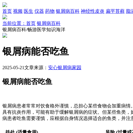
首页
视频
医生
仪器
药物
银屑病百科
神经性皮炎
扁平苔藓
脂
当前位置：首页
银屑病百科
银屑病百科/畅游医学知识海洋
银屑病能否吃鱼
2025-05-21
文章来源：
安心银屑病家园
银屑病能否吃鱼
银屑病患者常常对饮食格外谨慎，总担心某些食物会加重病情。银
具有抗炎作用，可能有助于缓解银屑病的症状。但某些鱼类，
病患者吃鱼需要谨慎，应根据自身情况选择适合的鱼类，并注
益处 (适量食用)
风险 (过量