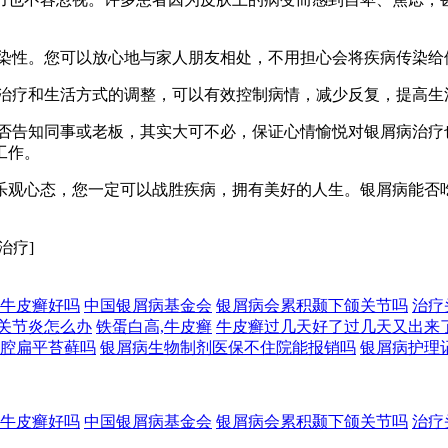
有传染性。您可以放心地与家人朋友相处，不用担心会将疾病传染给
极的治疗和生活方式的调整，可以有效控制病情，减少反复，提高生
恼是否告知同事或老板，其实大可不必，保证心情愉悦对银屑病治
工作。
乐观心态，您一定可以战胜疾病，拥有美好的人生。银屑病能否
治疗]
牛皮癣好吗
中国银屑病基金会
银屑病会累积颞下颌关节吗
治疗
关节炎怎么办
铁蛋白高,牛皮癣
牛皮癣过几天好了过几天又出来
腔扁平苔藓吗
银屑病生物制剂医保不住院能报销吗
银屑病护理
牛皮癣好吗
中国银屑病基金会
银屑病会累积颞下颌关节吗
治疗