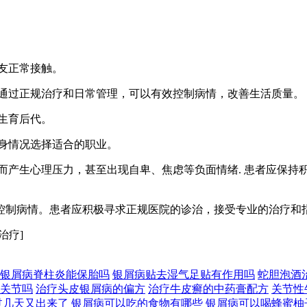
朋友正常接触。
，但通过正规治疗和日常管理，可以有效控制病情，改善生活质量。
常生育后代。
自身情况选择适合的职业。
病变而产生心理压力，甚至出现自卑、焦虑等负面情绪. 患者应保
控制病情。患者应积极寻求正规医院的诊治，接受专业的治疗和
治疗]
银屑病脊柱炎能保胎吗
银屑病贴去湿气足贴有作用吗
蛇胆泡酒
关节吗
治疗头皮银屑病的偏方
治疗牛皮癣的中药膏配方
关节性
过几天又出来了
银屑病可以吃的食物有哪些
银屑病可以喝蜂蜜柚