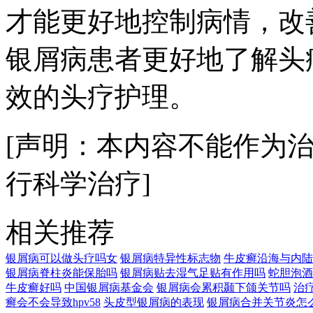
才能更好地控制病情，改
银屑病患者更好地了解头
效的头疗护理。
[声明：本内容不能作为
行科学治疗]
相关推荐
银屑病可以做头疗吗女
银屑病特异性标志物
牛皮癣沿海与内陆
银屑病脊柱炎能保胎吗
银屑病贴去湿气足贴有作用吗
蛇胆泡酒
牛皮癣好吗
中国银屑病基金会
银屑病会累积颞下颌关节吗
治
癣会不会导致hpv58
头皮型银屑病的表现
银屑病合并关节炎怎