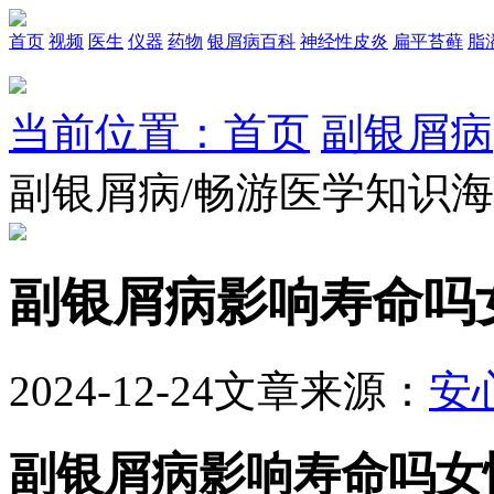
首页
视频
医生
仪器
药物
银屑病百科
神经性皮炎
扁平苔藓
脂
当前位置：首页
副银屑病
副银屑病/畅游医学知识
副银屑病影响寿命吗
2024-12-24
文章来源：
安
副银屑病影响寿命吗女