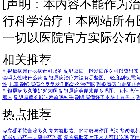
[声明：本内容不能作为
行科学治疗！本网站所有
一切以医院官方实际公布
相关推荐
副银屑病是什么病毒引起的
副银屑病一般发病多久可以查出来
命吗女性吃什么药
副银屑病治疗方法有哪些图片
轻度副银屑病
性
儿童 副银屑病会反复发作吗怎么治疗呢
副银屑病自愈征兆
副银屑病多久能好起来啊
副银屑病会越来越多吗图片女性吃什
家人
副银屑病会影响寿命吗知乎
副银屑病好了皮肤上有黑点
热点推荐
克立硼罗软膏涂多久
复方氨肽素片的功效与作用吃法
盐酸氮芥
舒必刻苗药一支康中药乳膏
复方氨肽素片正常人可以吃吗
芪白