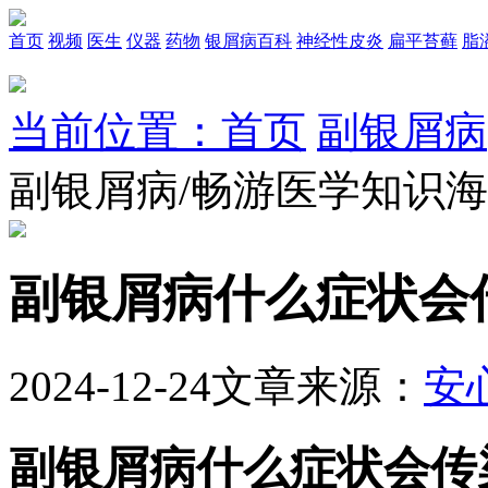
首页
视频
医生
仪器
药物
银屑病百科
神经性皮炎
扁平苔藓
脂
当前位置：首页
副银屑病
副银屑病/畅游医学知识
副银屑病什么症状会
2024-12-24
文章来源：
安
副银屑病什么症状会传