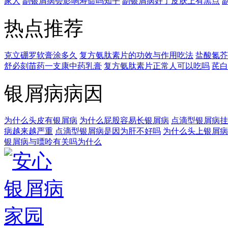
家人
副银屑病会影响寿命吗知乎
副银屑病好了皮肤上有黑点
热点推荐
克立硼罗软膏涂多久
复方氨肽素片的功效与作用吃法
盐酸氮芥
舒必刻苗药一支康中药乳膏
复方氨肽素片正常人可以吃吗
芪白
银屑病病因
为什么头皮有银屑病
为什么屁股容易长银屑病
点滴型银屑病挂
病越来越严重
点滴型银屑病是因为肝不好吗
为什么头上银屑病
银屑病与嘌呤有关吗为什么