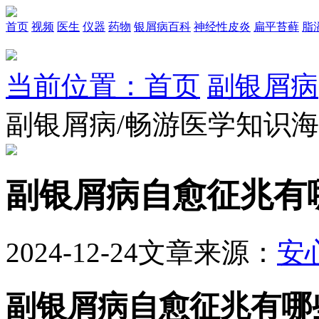
首页
视频
医生
仪器
药物
银屑病百科
神经性皮炎
扁平苔藓
脂
当前位置：首页
副银屑病
副银屑病/畅游医学知识
副银屑病自愈征兆有
2024-12-24
文章来源：
安
副银屑病自愈征兆有哪