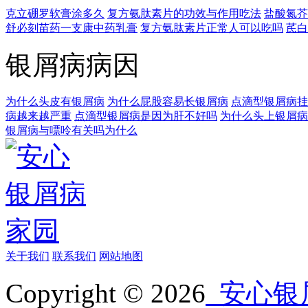
克立硼罗软膏涂多久
复方氨肽素片的功效与作用吃法
盐酸氮芥
舒必刻苗药一支康中药乳膏
复方氨肽素片正常人可以吃吗
芪白
银屑病病因
为什么头皮有银屑病
为什么屁股容易长银屑病
点滴型银屑病挂
病越来越严重
点滴型银屑病是因为肝不好吗
为什么头上银屑病
银屑病与嘌呤有关吗为什么
关于我们
联系我们
网站地图
Copyright © 2026
安心银