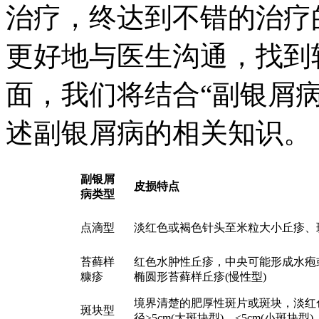
治疗，终达到不错的治疗
更好地与医生沟通，找到
面，我们将结合“副银屑
述副银屑病的相关知识。
副银屑
皮损特点
病类型
点滴型
淡红色或褐色针头至米粒大小丘疹、
苔藓样
红色水肿性丘疹，中央可能形成水疱或
糠疹
椭圆形苔藓样丘疹(慢性型)
境界清楚的肥厚性斑片或斑块，淡红
斑块型
径>5cm(大斑块型)，<5cm(小斑块型)