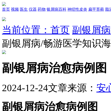
首页
视频
医生
仪器
药物
银屑病百科
神经性皮炎
扁平苔藓
脂
当前位置：首页
副银屑病
副银屑病/畅游医学知识
副银屑病治愈病例图
2024-12-24
文章来源：
安
副银屑病治愈病例图