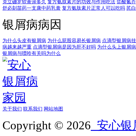
克立硼罗软膏涂多久
复方氨肽素片的功效与作用吃法
盐酸氮芥
舒必刻苗药一支康中药乳膏
复方氨肽素片正常人可以吃吗
芪白
银屑病病因
为什么头皮有银屑病
为什么屁股容易长银屑病
点滴型银屑病挂
病越来越严重
点滴型银屑病是因为肝不好吗
为什么头上银屑病
银屑病与嘌呤有关吗为什么
关于我们
联系我们
网站地图
Copyright © 2026
安心银