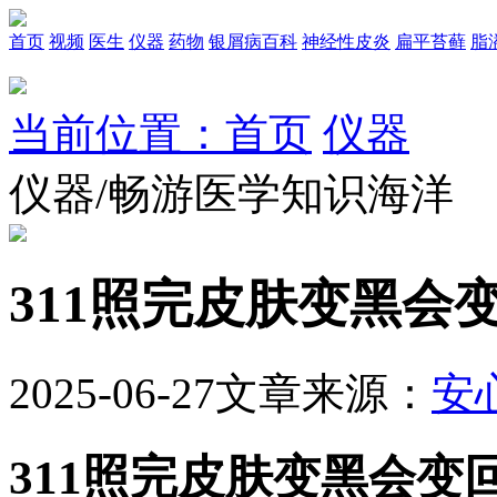
首页
视频
医生
仪器
药物
银屑病百科
神经性皮炎
扁平苔藓
脂
当前位置：首页
仪器
仪器/畅游医学知识海洋
311照完皮肤变黑会
2025-06-27
文章来源：
安
311照完皮肤变黑会变