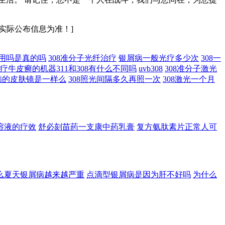
实际公布信息为准！]
作用吗是真的吗
308准分子光纤治疗
银屑病一般光疗多少次
308一
疗牛皮癣的机器311和308有什么不同吗
uvb308
308准分子激光
病的皮肤镜是一样么
308照光间隔多久再照一次
308激光一个月
溶液的疗效
舒必刻苗药一支康中药乳膏
复方氨肽素片正常人可
么夏天银屑病越来越严重
点滴型银屑病是因为肝不好吗
为什么