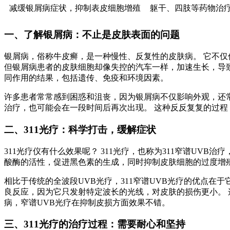
减缓银屑病症状，抑制表皮细胞增殖
躯干、四肢等药物治
一、了解银屑病：不止是皮肤表面的问题
银屑病，俗称牛皮癣，是一种慢性、反复性的皮肤病。 它不
但银屑病患者的皮肤细胞却像失控的汽车一样，加速生长，导
同作用的结果，包括遗传、免疫和环境因素。
许多患者常常感到困惑和沮丧，因为银屑病不仅影响外观，还
治疗，也可能会在一段时间后再次出现。 这种反反复复的过程
二、311光疗：科学打击，缓解症状
311光疗仪有什么效果呢？ 311光疗，也称为311窄谱UV
酸酶的活性，促进黑色素的生成，同时抑制皮肤细胞的过度增
相比于传统的全波段UVB光疗，311窄谱UVB光疗的优点在
良反应，因为它只发射特定波长的光线，对皮肤的损伤更小。
病，窄谱UVB光疗在抑制皮损方面效果不错。
三、311光疗的治疗过程：需要耐心和坚持