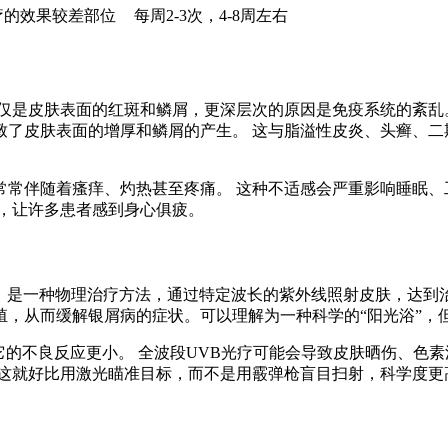
疗的效果较差部位
每周2-3次，4-8周左右
仅仅是皮肤表面的红斑和鳞屑，更深层次的原因是免疫系统的紊乱
致了皮肤表面的增厚和鳞屑的产生。 这与脂溢性皮炎、头癣、二
常常伴随着瘙痒、灼热甚至疼痛。 这种不适感会严重影响睡眠、
，让许多患者感到身心俱疲。
B治疗，是一种物理治疗方法，通过特定波长的紫外线照射皮肤，达
殖，从而缓解银屑病的症状。可以理解为一种科学的“阳光浴”，
于它的不良反应更小。 全波段UVB光疗可能会导致皮肤晒伤、色素
 这就好比用激光瞄准目标，而不是用霰弹枪盲目扫射，科学度更