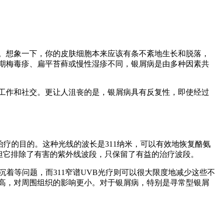
。想象一下，你的皮肤细胞本来应该有条不紊地生长和脱落，
期梅毒疹、扁平苔藓或慢性湿疹不同，银屑病是由多种因素共
工作和社交。更让人沮丧的是，银屑病具有反复性，即使经过
到治疗的目的。这种光线的波长是311纳米，可以有效地恢复酪氨
但它排除了有害的紫外线波段，只保留了有益的治疗波段。
沉着等问题，而311窄谱UVB光疗则可以很大限度地减少这些不
高，对周围组织的影响更小。对于银屑病，特别是寻常型银屑