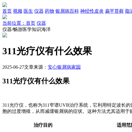
首页
视频
医生
仪器
药物
银屑病百科
神经性皮炎
扁平苔藓
脂
当前位置：首页
仪器
仪器/畅游医学知识海洋
311光疗仪有什么效果
2025-06-27
文章来源：
安心银屑病家园
311光疗仪有什么效果
311光疗仪，也称为311窄谱UVB治疗系统，它利用特定波
胞的过度增殖，从而减缓银屑病的症状。这种方法尤其适用于
治疗目的
适用范