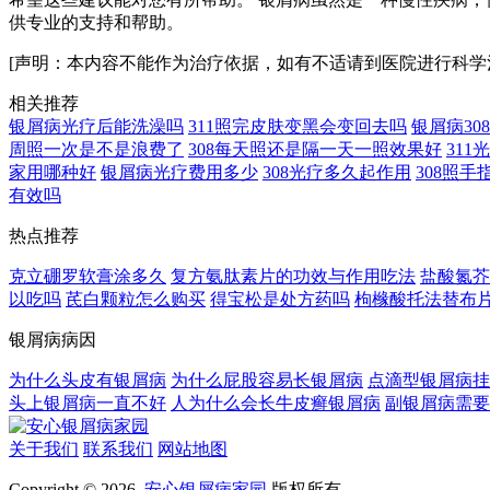
供专业的支持和帮助。
[声明：本内容不能作为治疗依据，如有不适请到医院进行科学
相关推荐
银屑病光疗后能洗澡吗
311照完皮肤变黑会变回去吗
银屑病3
周照一次是不是浪费了
308每天照还是隔一天一照效果好
31
家用哪种好
银屑病光疗费用多少
308光疗多久起作用
308照
有效吗
热点推荐
克立硼罗软膏涂多久
复方氨肽素片的功效与作用吃法
盐酸氮芥
以吃吗
芪白颗粒怎么购买
得宝松是处方药吗
枸橼酸托法替布
银屑病病因
为什么头皮有银屑病
为什么屁股容易长银屑病
点滴型银屑病挂
头上银屑病一直不好
人为什么会长牛皮癣银屑病
副银屑病需要
关于我们
联系我们
网站地图
Copyright © 2026
安心银屑病家园
版权所有