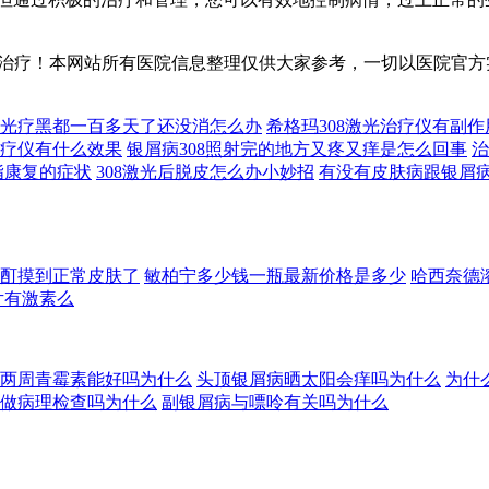
治疗！本网站所有医院信息整理仅供大家参考，一切以医院官方
08光疗黑都一百多天了还没消怎么办
希格玛308激光治疗仪有副
1光疗仪有什么效果
银屑病308照射完的地方又疼又痒是怎么回事
治
手指康复的症状
308激光后脱皮怎么办小妙招
有没有皮肤病跟银屑
酊摸到正常皮肤了
敏柏宁多少钱一瓶最新价格是多少
哈西奈德
片有激素么
两周青霉素能好吗为什么
头顶银屑病晒太阳会痒吗为什么
为什
做病理检查吗为什么
副银屑病与嘌呤有关吗为什么