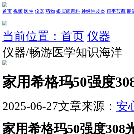
首页
视频
医生
仪器
药物
银屑病百科
神经性皮炎
扁平苔藓
脂
当前位置：首页
仪器
仪器/畅游医学知识海洋
家用希格玛50强度30
2025-06-27
文章来源：
安
家用希格玛50强度308