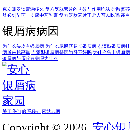
克立硼罗软膏涂多久
复方氨肽素片的功效与作用吃法
盐酸氮芥
舒必刻苗药一支康中药乳膏
复方氨肽素片正常人可以吃吗
芪白
银屑病病因
为什么头皮有银屑病
为什么屁股容易长银屑病
点滴型银屑病挂
病越来越严重
点滴型银屑病是因为肝不好吗
为什么头上银屑病
银屑病与嘌呤有关吗为什么
关于我们
联系我们
网站地图
Copyright © 2026
安心银