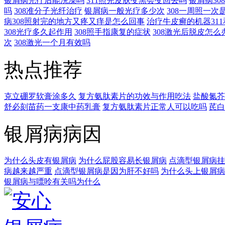
银屑病光疗后能洗澡吗
311照完皮肤变黑会变回去吗
银屑病3
吗
308准分子光纤治疗
银屑病一般光疗多少次
308一周照一次
病308照射完的地方又疼又痒是怎么回事
治疗牛皮癣的机器311
308光疗多久起作用
308照手指康复的症状
308激光后脱皮怎么
次
308激光一个月有效吗
热点推荐
克立硼罗软膏涂多久
复方氨肽素片的功效与作用吃法
盐酸氮芥
舒必刻苗药一支康中药乳膏
复方氨肽素片正常人可以吃吗
芪白
银屑病病因
为什么头皮有银屑病
为什么屁股容易长银屑病
点滴型银屑病挂
病越来越严重
点滴型银屑病是因为肝不好吗
为什么头上银屑病
银屑病与嘌呤有关吗为什么