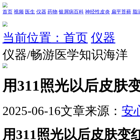
首页
视频
医生
仪器
药物
银屑病百科
神经性皮炎
扁平苔藓
脂
当前位置：首页
仪器
仪器/畅游医学知识海洋
用311照光以后皮肤
2025-06-16
文章来源：
安
用311照光以后皮肤变