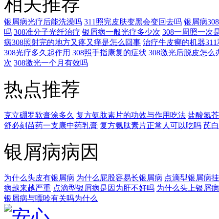
相关推荐
银屑病光疗后能洗澡吗
311照完皮肤变黑会变回去吗
银屑病3
吗
308准分子光纤治疗
银屑病一般光疗多少次
308一周照一次
病308照射完的地方又疼又痒是怎么回事
治疗牛皮癣的机器311
308光疗多久起作用
308照手指康复的症状
308激光后脱皮怎么
次
308激光一个月有效吗
热点推荐
克立硼罗软膏涂多久
复方氨肽素片的功效与作用吃法
盐酸氮芥
舒必刻苗药一支康中药乳膏
复方氨肽素片正常人可以吃吗
芪白
银屑病病因
为什么头皮有银屑病
为什么屁股容易长银屑病
点滴型银屑病挂
病越来越严重
点滴型银屑病是因为肝不好吗
为什么头上银屑病
银屑病与嘌呤有关吗为什么