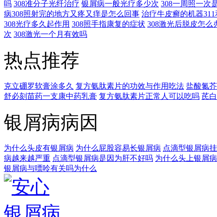
吗
308准分子光纤治疗
银屑病一般光疗多少次
308一周照一次
病308照射完的地方又疼又痒是怎么回事
治疗牛皮癣的机器311
308光疗多久起作用
308照手指康复的症状
308激光后脱皮怎么
次
308激光一个月有效吗
热点推荐
克立硼罗软膏涂多久
复方氨肽素片的功效与作用吃法
盐酸氮芥
舒必刻苗药一支康中药乳膏
复方氨肽素片正常人可以吃吗
芪白
银屑病病因
为什么头皮有银屑病
为什么屁股容易长银屑病
点滴型银屑病挂
病越来越严重
点滴型银屑病是因为肝不好吗
为什么头上银屑病
银屑病与嘌呤有关吗为什么