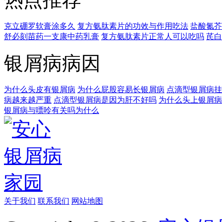
克立硼罗软膏涂多久
复方氨肽素片的功效与作用吃法
盐酸氮芥
舒必刻苗药一支康中药乳膏
复方氨肽素片正常人可以吃吗
芪白
银屑病病因
为什么头皮有银屑病
为什么屁股容易长银屑病
点滴型银屑病挂
病越来越严重
点滴型银屑病是因为肝不好吗
为什么头上银屑病
银屑病与嘌呤有关吗为什么
关于我们
联系我们
网站地图