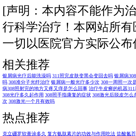
[声明：本内容不能作为
行科学治疗！本网站所有
一切以医院官方实际公布
相关推荐
银屑病光疗后能洗澡吗
311照完皮肤变黑会变回去吗
银屑病3
吗
308准分子光纤治疗
银屑病一般光疗多少次
308一周照一次
病308照射完的地方又疼又痒是怎么回事
治疗牛皮癣的机器311
308光疗多久起作用
308照手指康复的症状
308激光后脱皮怎么
次
308激光一个月有效吗
热点推荐
克立硼罗软膏涂多久
复方氨肽素片的功效与作用吃法
盐酸氮芥