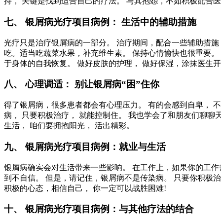
持， 关键是找到适合自己的疗法。 与其抱怨，不如积极配合
七、 银屑病光疗项目病例： 生活中的辅助措施
光疗只是治疗银屑病的一部分。 治疗期间，配合一些辅助措施
吃。适当吃蔬菜水果，补充维生素。 保持心情愉快也很重要。
于身体的自我恢复。 做好皮肤的护理， 做好保湿，涂抹医生开
八、 心理调适： 别让银屑病“困”住你
得了银屑病，很多患者都会有心理压力。 有的会感到自卑， 不
病， 只要积极治疗， 就能控制住。 我也学会了和朋友们聊聊
生活， 咱们要拥抱阳光， 活出精彩。
九、 银屑病光疗项目病例：就业与生活
银屑病确实会对生活带来一些影响。 在工作上，如果你的工作
到不自信。 但是，请记住，银屑病不是传染病。 只要你积极
积极的心态，相信自己， 你一定可以战胜困难!
十、 银屑病光疗项目病例：与其他疗法的结合