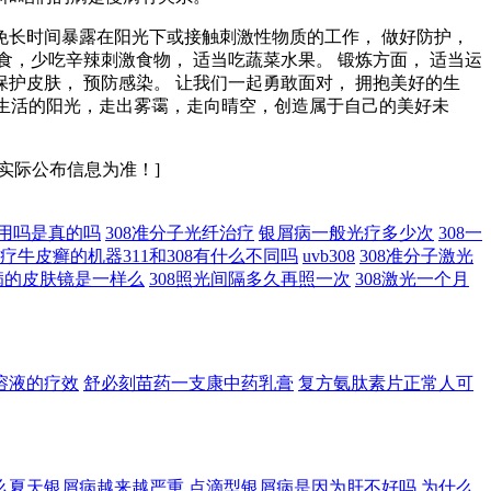
免长时间暴露在阳光下或接触刺激性物质的工作， 做好防护，
食，少吃辛辣刺激食物， 适当吃蔬菜水果。 锻炼方面， 适当运
保护皮肤， 预防感染。 让我们一起勇敢面对， 拥抱美好的生
接生活的阳光，走出雾霭，走向晴空，创造属于自己的美好未
实际公布信息为准！]
作用吗是真的吗
308准分子光纤治疗
银屑病一般光疗多少次
308一
疗牛皮癣的机器311和308有什么不同吗
uvb308
308准分子激光
病的皮肤镜是一样么
308照光间隔多久再照一次
308激光一个月
溶液的疗效
舒必刻苗药一支康中药乳膏
复方氨肽素片正常人可
么夏天银屑病越来越严重
点滴型银屑病是因为肝不好吗
为什么