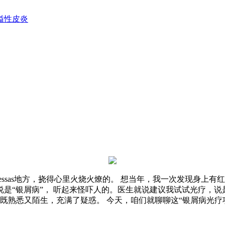
溢性皮炎
ssas地方，挠得心里火烧火燎的。 想当年，我一次发现身上有
“银屑病”， 听起来怪吓人的。医生就说建议我试试光疗，说是
疗既熟悉又陌生，充满了疑惑。 今天，咱们就聊聊这“银屑病光疗