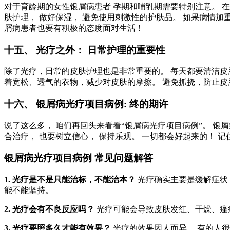
对于育龄期的女性银屑病患者 孕期和哺乳期需要特别注意。 在
肤护理， 做好保湿， 避免使用刺激性的护肤品。 如果病情加重
屑病患者也要有积极的态度面对生活！
十五、 光疗之外： 日常护理的重要性
除了光疗，日常的皮肤护理也是非常重要的。 每天都要清洁皮
着宽松、透气的衣物，减少对皮肤的摩擦。 避免抓挠，防止皮肤
十六、 银屑病光疗项目病例: 终的期许
说了这么多， 咱们再回头来看看“银屑病光疗项目病例”。 银
合治疗， 也要树立信心， 保持乐观。 一切都会好起来的！ 
银屑病光疗项目病例 常见问题解答
1. 光疗是不是只能治标，不能治本？
光疗确实主要是缓解症状，
能不能坚持。
2. 光疗会有不良反应吗？
光疗可能会导致皮肤发红、干燥、瘙痒
3. 光疗要照多久才能有效果？
光疗的效果因人而异， 有的人