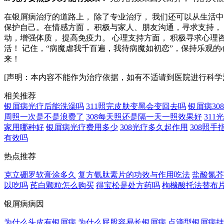
在银屑病治疗的道路上， 除了专业治疗， 我们还可以从生活
保护自己。在情感方面， 积极与家人、朋友沟通，寻求支持， 
动，增强体质， 提高免疫力。 心理支持方面， 积极寻求心理咨
活！ 记住，“病魔虐我千百遍，我待病魔如初恋”，保持乐观
来！
[声明：本内容不能作为治疗依据，如有不适请到医院进行科学
相关推荐
银屑病光疗后能洗澡吗
311照完皮肤变黑会变回去吗
银屑病3
周照一次是不是浪费了
308每天照还是隔一天一照效果好
31
家用哪种好
银屑病光疗费用多少
308光疗多久起作用
308照
有效吗
热点推荐
克立硼罗软膏涂多久
复方氨肽素片的功效与作用吃法
盐酸氮芥
以吃吗
芪白颗粒怎么购买
得宝松是处方药吗
枸橼酸托法替布
银屑病病因
为什么头皮有银屑病
为什么屁股容易长银屑病
点滴型银屑病挂