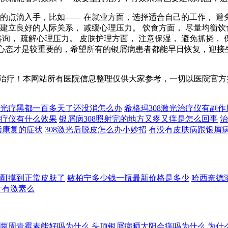
中的点滴入手，比如—— 在就业方面，选择适合自己的工作， 避
建立良好的人际关系， 减缓心理压力。 饮食方面， 尽量均衡饮
询， 疏解心理压力。 皮肤护理方面， 注意保湿， 避免抓挠， 
的心态才是较重要的，希望所有的银屑病患者都能早日恢复，迎
治疗！本网站所有医院信息整理仅供大家参考，一切以医院官方
08光疗黑都一百多天了还没消怎么办
希格玛308激光治疗仪有副
1光疗仪有什么效果
银屑病308照射完的地方又疼又痒是怎么回事
治
手指康复的症状
308激光后脱皮怎么办小妙招
有没有皮肤病跟银屑
酊摸到正常皮肤了
敏柏宁多少钱一瓶最新价格是多少
哈西奈德
片有激素么
两周青霉素能好吗为什么
头顶银屑病晒太阳会痒吗为什么
为什