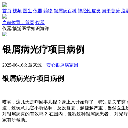
首页
视频
医生
仪器
药物
银屑病百科
神经性皮炎
扁平苔藓
脂
当前位置：首页
仪器
仪器/畅游医学知识海洋
银屑病光疗项目病例
2025-06-16
文章来源：
安心银屑病家园
银屑病光疗项目病例
哎哟，这几天是咋回事儿捏？身上又开始痒了，特别是关节窝 e
道，这玩意儿它不听话啊，反反复复，越挠越严重，当然医生说是
对银屑病真的有效吗？ 在国内，像我这种银屑病患者， 对光
家有所帮助。