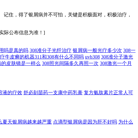
 记住，得了银屑病并不可怕，关键是积极面对，积极治疗，
实际公布信息为准！]
作用吗是真的吗
308准分子光纤治疗
银屑病一般光疗多少次
308一
疗牛皮癣的机器311和308有什么不同吗
uvb308
308准分子激光
病的皮肤镜是一样么
308照光间隔多久再照一次
308激光一个月
溶液的疗效
舒必刻苗药一支康中药乳膏
复方氨肽素片正常人可
么夏天银屑病越来越严重
点滴型银屑病是因为肝不好吗
为什么