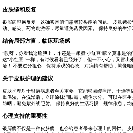
皮肤镜和反复
银屑病容易反复，这确实是咱们患者较头疼的问题。 皮肤镜检
动、感染、药物刺激等，尽量避免诱发因素。 保持良好的生活
结合局部方言，临床现场感
“哎呀，你看我这胳膊上，咋还是一颗颗‘小红豆’嘛？莫非是治
这“小红豆”一样，有时候看着已经好了，但一不小心，又冒出
哈！ 不要过分担心，保持乐观的心态，对病情有帮助，就像
关于皮肤护理的建议
皮肤护理对于银屑病患者至关重要，它能够减缓瘙痒、干燥等
重保湿。在洗澡后，立即涂抹润肤霜，锁住水分。 可以在医生
防晒，避免紫外线照射。 保持良好的生活习惯，规律作息，均
心理支持的重要性
银屑病不仅是一种皮肤病，也会给患者带来心理上的困扰。 皮