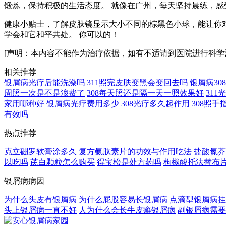
锻炼，保持积极的生活态度。 就像在广州，每天坚持晨练，
健康小贴士，了解皮肤镜显示大小不同的棕黑色小球，能让你
学会和它和平共处。 你可以的！
[声明：本内容不能作为治疗依据，如有不适请到医院进行科学
相关推荐
银屑病光疗后能洗澡吗
311照完皮肤变黑会变回去吗
银屑病3
周照一次是不是浪费了
308每天照还是隔一天一照效果好
31
家用哪种好
银屑病光疗费用多少
308光疗多久起作用
308照
有效吗
热点推荐
克立硼罗软膏涂多久
复方氨肽素片的功效与作用吃法
盐酸氮芥
以吃吗
芪白颗粒怎么购买
得宝松是处方药吗
枸橼酸托法替布
银屑病病因
为什么头皮有银屑病
为什么屁股容易长银屑病
点滴型银屑病挂
头上银屑病一直不好
人为什么会长牛皮癣银屑病
副银屑病需要