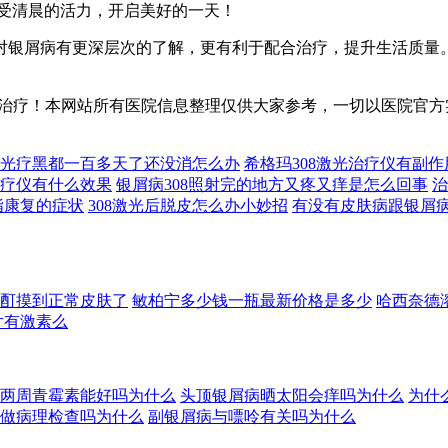
感受清晨的活力，开启美好的一天！
对银屑病有更深层次的了解，更有利于配合治疗，提升生活质量。
治疗！本网站所有医院信息整理仅供大家参考，一切以医院官方
08光疗黑都一百多天了还没消怎么办
希格玛308激光治疗仪有副
1光疗仪有什么效果
银屑病308照射完的地方又疼又痒是怎么回事
治
手指康复的症状
308激光后脱皮怎么办小妙招
有没有皮肤病跟银屑
酊摸到正常皮肤了
敏柏宁多少钱一瓶最新价格是多少
哈西奈德
片有激素么
两周青霉素能好吗为什么
头顶银屑病晒太阳会痒吗为什么
为什
做病理检查吗为什么
副银屑病与嘌呤有关吗为什么