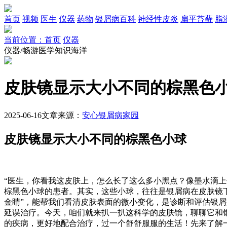
首页
视频
医生
仪器
药物
银屑病百科
神经性皮炎
扁平苔藓
脂
当前位置：首页
仪器
仪器/畅游医学知识海洋
皮肤镜显示大小不同的棕黑色
2025-06-16
文章来源：
安心银屑病家园
皮肤镜显示大小不同的棕黑色小球
“医生，你看我这皮肤上，怎么长了这么多小黑点？像墨水滴上
棕黑色小球的患者。其实，这些小球，往往是银屑病在皮肤镜
金睛”，能帮我们看清皮肤表面的微小变化，是诊断和评估银
延误治疗。今天，咱们就来扒一扒这科学的皮肤镜，聊聊它和
的疾病，更好地配合治疗，过一个舒舒服服的生活！先来了解