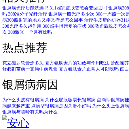
银屑病光疗后能洗澡吗
311照完皮肤变黑会变回去吗
银屑病3
吗
308准分子光纤治疗
银屑病一般光疗多少次
308一周照一次
病308照射完的地方又疼又痒是怎么回事
治疗牛皮癣的机器311
308光疗多久起作用
308照手指康复的症状
308激光后脱皮怎么
次
308激光一个月有效吗
热点推荐
克立硼罗软膏涂多久
复方氨肽素片的功效与作用吃法
盐酸氮芥
舒必刻苗药一支康中药乳膏
复方氨肽素片正常人可以吃吗
芪白
银屑病病因
为什么头皮有银屑病
为什么屁股容易长银屑病
点滴型银屑病挂
病越来越严重
点滴型银屑病是因为肝不好吗
为什么头上银屑病
银屑病与嘌呤有关吗为什么