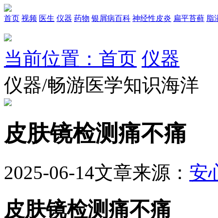
首页
视频
医生
仪器
药物
银屑病百科
神经性皮炎
扁平苔藓
脂
当前位置：首页
仪器
仪器/畅游医学知识海洋
皮肤镜检测痛不痛
2025-06-14
文章来源：
安
皮肤镜检测痛不痛