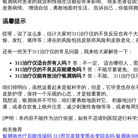
银屑病对患者的就业和情感生活都会带来影响。 很多患者会因
改善病情。 增强自信，勇敢地面对生活。 告诉自己，你值得
温馨提示
哎呀，说了这么多，估计大家对311治疗仪的不良反应也有个大
燥、发红、瘙痒等；潜在的风险包括皮肤癌风险和皮肤老化；
还有一些关于311治疗仪的常见问题，我来给大家解答一下：
311治疗仪适合所有人吗？
答：不一定。 适合哪些人，
311治疗仪的不良反应能避免吗？
答：不能尽量避免。 
311治疗仪能有效治疗银屑病吗？
答：不能。 311治疗
咱们得明白，虽然这看起来是挺科学的，但是，它毕竟也存在不
皮肤护理，保持一个乐观的心态，才是较重要的。
我想说，银屑病并不可怕，咱们要勇敢地面对它。 积极地治疗
康，或者在饮食上格外注意，减少刺激性食物等等，或者每周
[声明：本内容不能作为治疗依据，如有不适请到医院进行科学
相关推荐
银屑病光疗后能洗澡吗
311照完皮肤变黑会变回去吗
银屑病3