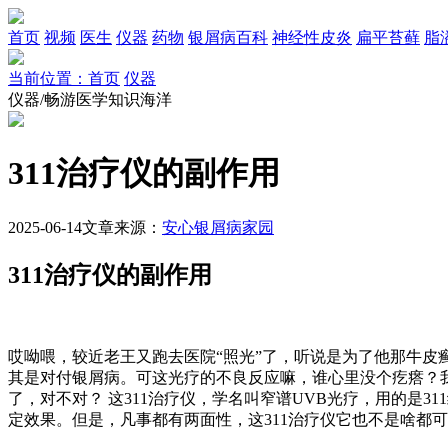
首页
视频
医生
仪器
药物
银屑病百科
神经性皮炎
扁平苔藓
脂
当前位置：首页
仪器
仪器/畅游医学知识海洋
311治疗仪的副作用
2025-06-14
文章来源：
安心银屑病家园
311治疗仪的副作用
哎呦喂，较近老王又跑去医院“照光”了，听说是为了他那牛皮
其是对付银屑病。可这光疗的不良反应嘛，谁心里没个疙瘩？
了，对不对？ 这311治疗仪，学名叫窄谱UVB光疗，用的是
定效果。但是，凡事都有两面性，这311治疗仪它也不是啥都