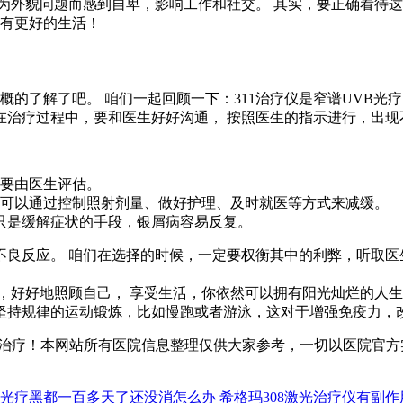
为外貌问题而感到自卑，影响工作和社交。 其实，要正确看待这
拥有更好的生活！
概的了解了吧。 咱们一起回顾一下：311治疗仪是窄谱UVB
在治疗过程中，要和医生好好沟通， 按照医生的指示进行，出现
需要由医生评估。
但可以通过控制照射剂量、做好护理、及时就医等方式来减缓。
仪只是缓解症状的手段，银屑病容易反复。
良反应。 咱们在选择的时候，一定要权衡其中的利弊，听取医
，好好地照顾自己， 享受生活，你依然可以拥有阳光灿烂的人生
坚持规律的运动锻炼，比如慢跑或者游泳，这对于增强免疫力，
治疗！本网站所有医院信息整理仅供大家参考，一切以医院官方
08光疗黑都一百多天了还没消怎么办
希格玛308激光治疗仪有副