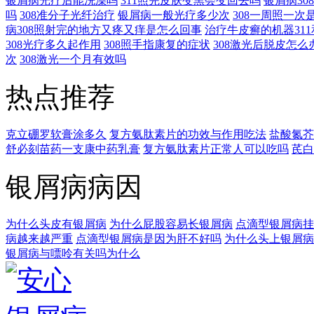
银屑病光疗后能洗澡吗
311照完皮肤变黑会变回去吗
银屑病3
吗
308准分子光纤治疗
银屑病一般光疗多少次
308一周照一次
病308照射完的地方又疼又痒是怎么回事
治疗牛皮癣的机器311
308光疗多久起作用
308照手指康复的症状
308激光后脱皮怎么
次
308激光一个月有效吗
热点推荐
克立硼罗软膏涂多久
复方氨肽素片的功效与作用吃法
盐酸氮芥
舒必刻苗药一支康中药乳膏
复方氨肽素片正常人可以吃吗
芪白
银屑病病因
为什么头皮有银屑病
为什么屁股容易长银屑病
点滴型银屑病挂
病越来越严重
点滴型银屑病是因为肝不好吗
为什么头上银屑病
银屑病与嘌呤有关吗为什么