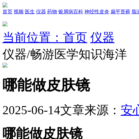
首页
视频
医生
仪器
药物
银屑病百科
神经性皮炎
扁平苔藓
脂
当前位置：首页
仪器
仪器/畅游医学知识海洋
哪能做皮肤镜
2025-06-14
文章来源：
安
哪能做皮肤镜