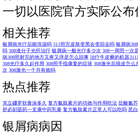
一切以医院官方实际公布
相关推荐
银屑病光疗后能洗澡吗
311照完皮肤变黑会变回去吗
银屑病3
吗
308准分子光纤治疗
银屑病一般光疗多少次
308一周照一次
病308照射完的地方又疼又痒是怎么回事
治疗牛皮癣的机器311
308光疗多久起作用
308照手指康复的症状
308激光后脱皮怎么
次
308激光一个月有效吗
热点推荐
克立硼罗软膏涂多久
复方氨肽素片的功效与作用吃法
盐酸氮芥
舒必刻苗药一支康中药乳膏
复方氨肽素片正常人可以吃吗
芪白
银屑病病因