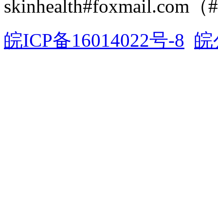
skinhealth#foxmail.c
皖ICP备16014022号-8
皖