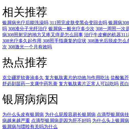
相关推荐
银屑病光疗后能洗澡吗
311照完皮肤变黑会变回去吗
银屑病3
吗
308准分子光纤治疗
银屑病一般光疗多少次
308一周照一次
病308照射完的地方又疼又痒是怎么回事
治疗牛皮癣的机器311
308光疗多久起作用
308照手指康复的症状
308激光后脱皮怎么
次
308激光一个月有效吗
热点推荐
克立硼罗软膏涂多久
复方氨肽素片的功效与作用吃法
盐酸氮芥
舒必刻苗药一支康中药乳膏
复方氨肽素片正常人可以吃吗
芪白
银屑病病因
为什么头皮有银屑病
为什么屁股容易长银屑病
点滴型银屑病挂
病越来越严重
点滴型银屑病是因为肝不好吗
为什么头上银屑病
银屑病与嘌呤有关吗为什么