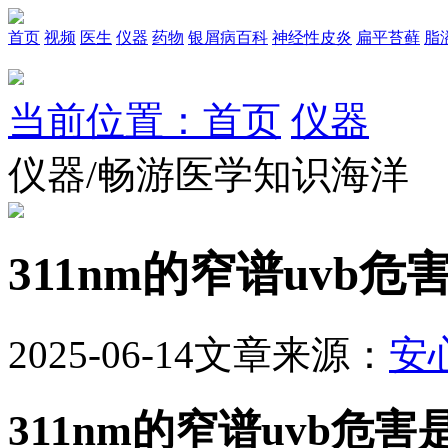
首页
视频
医生
仪器
药物
银屑病百科
神经性皮炎
扁平苔藓
脂
当前位置：首页
仪器
仪器/畅游医学知识海洋
311nm的窄谱uvb危
2025-06-14
文章来源：
安
311nm的窄谱uvb危害