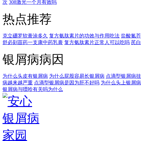
次
308激光一个月有效吗
热点推荐
克立硼罗软膏涂多久
复方氨肽素片的功效与作用吃法
盐酸氮芥
舒必刻苗药一支康中药乳膏
复方氨肽素片正常人可以吃吗
芪白
银屑病病因
为什么头皮有银屑病
为什么屁股容易长银屑病
点滴型银屑病挂
病越来越严重
点滴型银屑病是因为肝不好吗
为什么头上银屑病
银屑病与嘌呤有关吗为什么