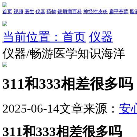
首页
视频
医生
仪器
药物
银屑病百科
神经性皮炎
扁平苔藓
脂
当前位置：首页
仪器
仪器/畅游医学知识海洋
311和333相差很多吗
2025-06-14
文章来源：
安
311和333相差很多吗