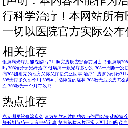
[声明：本内容不能作为
行科学治疗！本网站所有
一切以医院官方实际公布
相关推荐
银屑病光疗后能洗澡吗
311照完皮肤变黑会变回去吗
银屑病3
吗
308准分子光纤治疗
银屑病一般光疗多少次
308一周照一次
病308照射完的地方又疼又痒是怎么回事
治疗牛皮癣的机器311
308光疗多久起作用
308照手指康复的症状
308激光后脱皮怎么
次
308激光一个月有效吗
热点推荐
克立硼罗软膏涂多久
复方氨肽素片的功效与作用吃法
盐酸氮芥
舒必刻苗药一支康中药乳膏
复方氨肽素片正常人可以吃吗
芪白