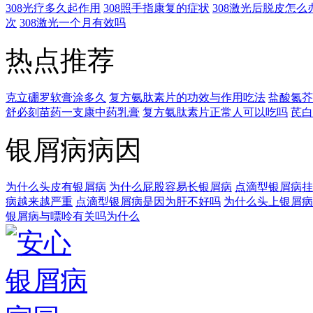
308光疗多久起作用
308照手指康复的症状
308激光后脱皮怎么
次
308激光一个月有效吗
热点推荐
克立硼罗软膏涂多久
复方氨肽素片的功效与作用吃法
盐酸氮芥
舒必刻苗药一支康中药乳膏
复方氨肽素片正常人可以吃吗
芪白
银屑病病因
为什么头皮有银屑病
为什么屁股容易长银屑病
点滴型银屑病挂
病越来越严重
点滴型银屑病是因为肝不好吗
为什么头上银屑病
银屑病与嘌呤有关吗为什么