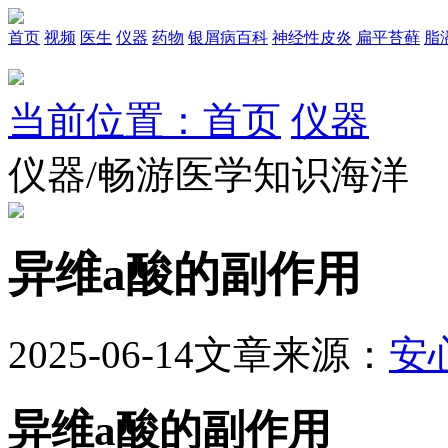
首页
视频
医生
仪器
药物
银屑病百科
神经性皮炎
扁平苔藓
脂
当前位置：首页
仪器
仪器/畅游医学知识海洋
异维a酸的副作用
2025-06-14
文章来源：
安
异维a酸的副作用