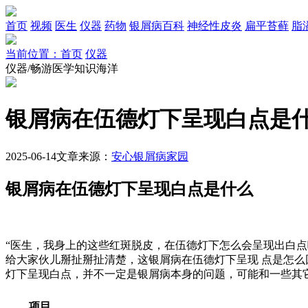
首页
视频
医生
仪器
药物
银屑病百科
神经性皮炎
扁平苔藓
脂
当前位置：首页
仪器
仪器/畅游医学知识海洋
银屑病在伍德灯下呈现白点是
2025-06-14
文章来源：
安心银屑病家园
银屑病在伍德灯下呈现白点是什么
“医生，我身上的这些红斑脱皮，在伍德灯下怎么会呈现出白
给大家伙儿掰扯掰扯清楚，这银屑病在伍德灯下呈现 点是怎
灯下呈现白点，并不一定是银屑病本身的问题，可能和一些其
项目