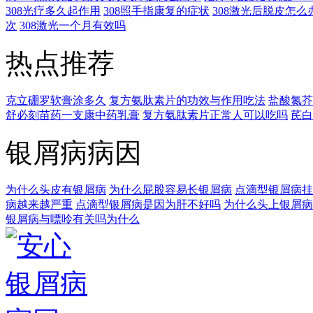
308光疗多久起作用
308照手指康复的症状
308激光后脱皮怎么
次
308激光一个月有效吗
热点推荐
克立硼罗软膏涂多久
复方氨肽素片的功效与作用吃法
盐酸氮芥
舒必刻苗药一支康中药乳膏
复方氨肽素片正常人可以吃吗
芪白
银屑病病因
为什么头皮有银屑病
为什么屁股容易长银屑病
点滴型银屑病挂
病越来越严重
点滴型银屑病是因为肝不好吗
为什么头上银屑病
银屑病与嘌呤有关吗为什么