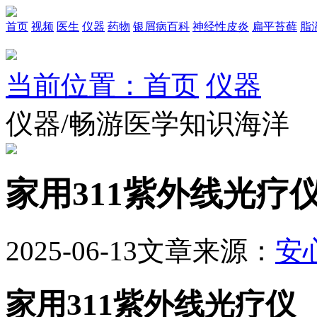
首页
视频
医生
仪器
药物
银屑病百科
神经性皮炎
扁平苔藓
脂
当前位置：首页
仪器
仪器/畅游医学知识海洋
家用311紫外线光疗
2025-06-13
文章来源：
安
家用311紫外线光疗仪