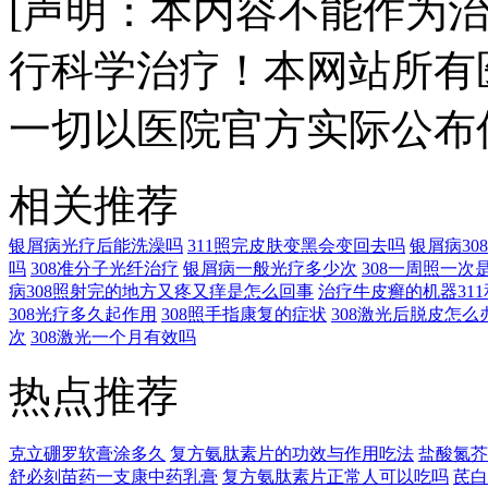
[声明：本内容不能作为
行科学治疗！本网站所有
一切以医院官方实际公布
相关推荐
银屑病光疗后能洗澡吗
311照完皮肤变黑会变回去吗
银屑病3
吗
308准分子光纤治疗
银屑病一般光疗多少次
308一周照一次
病308照射完的地方又疼又痒是怎么回事
治疗牛皮癣的机器311
308光疗多久起作用
308照手指康复的症状
308激光后脱皮怎么
次
308激光一个月有效吗
热点推荐
克立硼罗软膏涂多久
复方氨肽素片的功效与作用吃法
盐酸氮芥
舒必刻苗药一支康中药乳膏
复方氨肽素片正常人可以吃吗
芪白