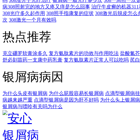
吗
308准分子光纤治疗
银屑病一般光疗多少次
308一周照一次
病308照射完的地方又疼又痒是怎么回事
治疗牛皮癣的机器311
308光疗多久起作用
308照手指康复的症状
308激光后脱皮怎么
次
308激光一个月有效吗
热点推荐
克立硼罗软膏涂多久
复方氨肽素片的功效与作用吃法
盐酸氮芥
舒必刻苗药一支康中药乳膏
复方氨肽素片正常人可以吃吗
芪白
银屑病病因
为什么头皮有银屑病
为什么屁股容易长银屑病
点滴型银屑病挂
病越来越严重
点滴型银屑病是因为肝不好吗
为什么头上银屑病
银屑病与嘌呤有关吗为什么