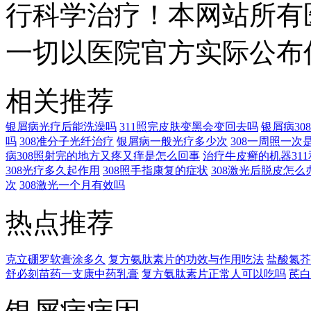
行科学治疗！本网站所有
一切以医院官方实际公布
相关推荐
银屑病光疗后能洗澡吗
311照完皮肤变黑会变回去吗
银屑病3
吗
308准分子光纤治疗
银屑病一般光疗多少次
308一周照一次
病308照射完的地方又疼又痒是怎么回事
治疗牛皮癣的机器311
308光疗多久起作用
308照手指康复的症状
308激光后脱皮怎么
次
308激光一个月有效吗
热点推荐
克立硼罗软膏涂多久
复方氨肽素片的功效与作用吃法
盐酸氮芥
舒必刻苗药一支康中药乳膏
复方氨肽素片正常人可以吃吗
芪白