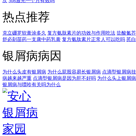
次
308激光一个月有效吗
热点推荐
克立硼罗软膏涂多久
复方氨肽素片的功效与作用吃法
盐酸氮芥
舒必刻苗药一支康中药乳膏
复方氨肽素片正常人可以吃吗
芪白
银屑病病因
为什么头皮有银屑病
为什么屁股容易长银屑病
点滴型银屑病挂
病越来越严重
点滴型银屑病是因为肝不好吗
为什么头上银屑病
银屑病与嘌呤有关吗为什么