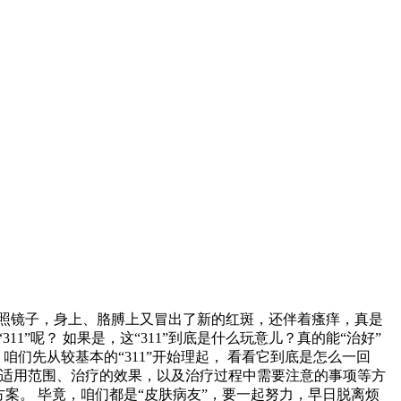
照照镜子，身上、胳膊上又冒出了新的红斑，还伴着瘙痒，真是
1”呢？ 如果是，这“311”到底是什么玩意儿？真的能“治好”
们先从较基本的“311”开始理起， 看看它到底是怎么一回
理、适用范围、治疗的效果，以及治疗过程中需要注意的事项等方
方案。 毕竟，咱们都是“皮肤病友”，要一起努力，早日脱离烦