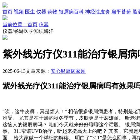
首页
视频
医生
仪器
药物
银屑病百科
神经性皮炎
扁平苔藓
脂
当前位置：首页
仪器
仪器/畅游医学知识海洋
紫外线光疗仪311能治疗银屑
2025-06-13
文章来源：
安心银屑病家园
紫外线光疗仪311能治疗银屑病吗有效果
“唉，这牛皮癣，真是烦人！” 相信很多银屑病患者，特别是
难受。 尤其是在干燥的秋冬季节，皮肤更是干裂难耐。 听老街坊说
这恼人的银屑病吗？ 咱们今天就来好好聊聊这个话题。 银屑病
事。 311窄谱UVB治疗，听起来挺高大上的吧？ 其实，它
面， 给大家做一个详细的解读。 明白了“311”是怎么回事