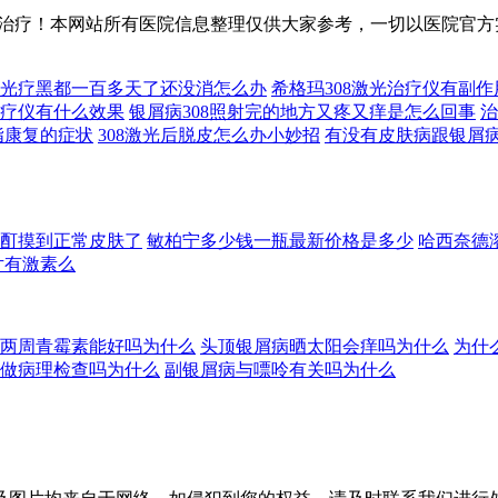
治疗！本网站所有医院信息整理仅供大家参考，一切以医院官方
08光疗黑都一百多天了还没消怎么办
希格玛308激光治疗仪有副
1光疗仪有什么效果
银屑病308照射完的地方又疼又痒是怎么回事
治
手指康复的症状
308激光后脱皮怎么办小妙招
有没有皮肤病跟银屑
酊摸到正常皮肤了
敏柏宁多少钱一瓶最新价格是多少
哈西奈德
片有激素么
两周青霉素能好吗为什么
头顶银屑病晒太阳会痒吗为什么
为什
做病理检查吗为什么
副银屑病与嘌呤有关吗为什么