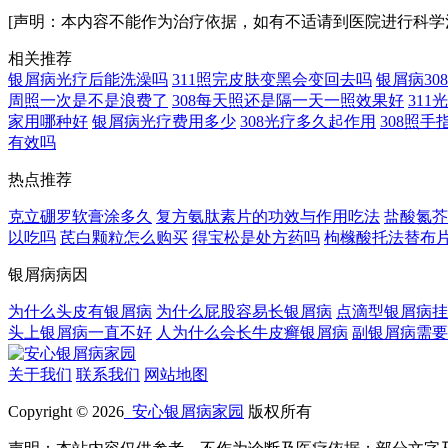
[声明：本内容不能作为治疗依据，如有不适请到医院进行科学
相关推荐
银屑病光疗后能洗澡吗
311照完皮肤变黑会变回去吗
银屑病3
周照一次是不是浪费了
308每天照还是隔一天一照效果好
31
家用哪种好
银屑病光疗费用多少
308光疗多久起作用
308照
有效吗
热点推荐
克立硼罗软膏涂多久
复方氨肽素片的功效与作用吃法
盐酸氮芥
以吃吗
芪白颗粒怎么购买
得宝松是处方药吗
枸橼酸托法替布
银屑病病因
为什么头皮有银屑病
为什么屁股容易长银屑病
点滴型银屑病挂
头上银屑病一直不好
人为什么会长牛皮癣银屑病
副银屑病需要
关于我们
联系我们
网站地图
Copyright © 2026
安心银屑病家园
版权所有