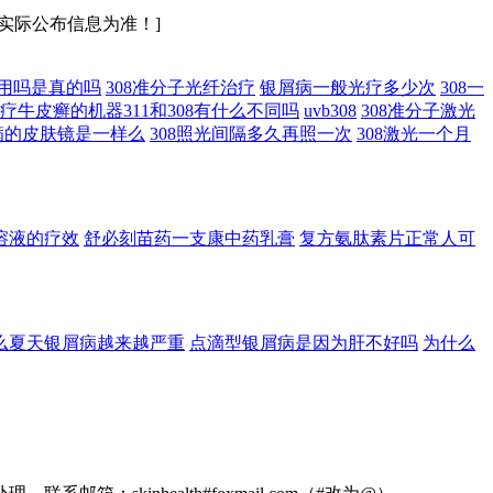
实际公布信息为准！]
作用吗是真的吗
308准分子光纤治疗
银屑病一般光疗多少次
308一
疗牛皮癣的机器311和308有什么不同吗
uvb308
308准分子激光
病的皮肤镜是一样么
308照光间隔多久再照一次
308激光一个月
溶液的疗效
舒必刻苗药一支康中药乳膏
复方氨肽素片正常人可
么夏天银屑病越来越严重
点滴型银屑病是因为肝不好吗
为什么