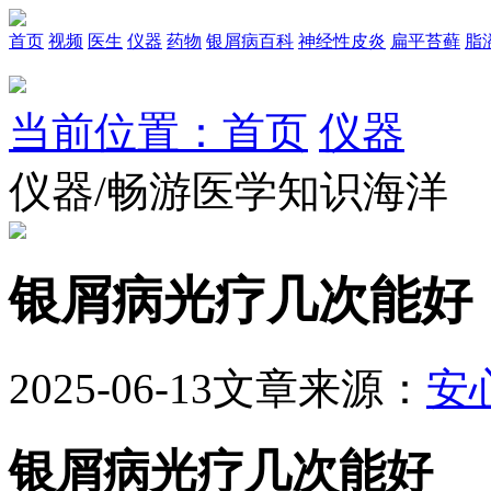
首页
视频
医生
仪器
药物
银屑病百科
神经性皮炎
扁平苔藓
脂
当前位置：首页
仪器
仪器/畅游医学知识海洋
银屑病光疗几次能好
2025-06-13
文章来源：
安
银屑病光疗几次能好