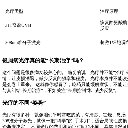
光疗类型
治疗原理
恢复酪氨酸酶
311窄谱UVB
反应
308nm准分子激光
刺激T细胞凋
银屑病光疗真的能“长期治疗”吗？
这个问题是很多病友较关心的。 确切的说，光疗并不能“治疗
情，让皮损消退，减少反复的频率和程度。 光疗本身并不能
是会卷土重来。 这就像你感冒了，吃药只能缓解症状，不能让
与其纠结“长期治疗”，不如关注“长期控制”和“减少反复”。
光疗的不同“姿势”
光疗有很多种，就像咱们平时常吃的菜，有清炒、红烧、煲汤，
308准分子激光，就像一把“科学”的“手术刀”，适合局限性
诊断来决定。 不同光疗的费用和治疗时间也不同，具体情况可以