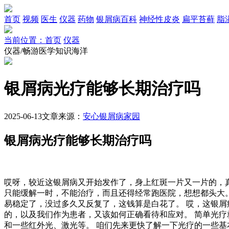
首页
视频
医生
仪器
药物
银屑病百科
神经性皮炎
扁平苔藓
脂
当前位置：首页
仪器
仪器/畅游医学知识海洋
银屑病光疗能够长期治疗吗
2025-06-13
文章来源：
安心银屑病家园
银屑病光疗能够长期治疗吗
哎呀，较近这银屑病又开始发作了，身上红斑一片又一片的，
只能缓解一时，不能治疗，而且还得经常跑医院，想想都头大
易稳定了，没过多久又反复了，这钱算是白花了。 哎，这银屑
的，以及我们作为患者，又该如何正确看待和应对。 简单光疗就
和一些红外光、激光等。 咱们先来更快了解一下光疗的一些基