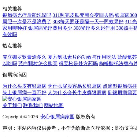
相关推荐
银屑病光疗后能洗澡吗
311照完皮肤变黑会变回去吗
银屑病3
周照一次是不是浪费了
308每天照还是隔一天一照效果好
31
家用哪种好
银屑病光疗费用多少
308光疗多久起作用
308照
有效吗
热点推荐
克立硼罗软膏涂多久
复方氨肽素片的功效与作用吃法
盐酸氮芥
以吃吗
芪白颗粒怎么购买
得宝松是处方药吗
枸橼酸托法替布
银屑病病因
为什么头皮有银屑病
为什么屁股容易长银屑病
点滴型银屑病挂
头上银屑病一直不好
人为什么会长牛皮癣银屑病
副银屑病需要
关于我们
联系我们
网站地图
Copyright © 2026
安心银屑病家园
版权所有
声明：本站内容仅供参考，不作为诊断及医疗依据；部分文字及图片均来