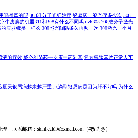
作用吗是真的吗
308准分子光纤治疗
银屑病一般光疗多少次
308一
疗牛皮癣的机器311和308有什么不同吗
uvb308
308准分子激光
病的皮肤镜是一样么
308照光间隔多久再照一次
308激光一个月
溶液的疗效
舒必刻苗药一支康中药乳膏
复方氨肽素片正常人可
么夏天银屑病越来越严重
点滴型银屑病是因为肝不好吗
为什么
kinhealth#foxmail.com（#改为@）。