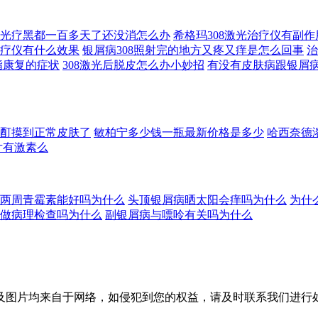
08光疗黑都一百多天了还没消怎么办
希格玛308激光治疗仪有副
1光疗仪有什么效果
银屑病308照射完的地方又疼又痒是怎么回事
治
手指康复的症状
308激光后脱皮怎么办小妙招
有没有皮肤病跟银屑
酊摸到正常皮肤了
敏柏宁多少钱一瓶最新价格是多少
哈西奈德
片有激素么
两周青霉素能好吗为什么
头顶银屑病晒太阳会痒吗为什么
为什
做病理检查吗为什么
副银屑病与嘌呤有关吗为什么
自于网络，如侵犯到您的权益，请及时联系我们进行处理，联系邮箱：s