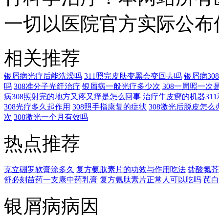
一切以医院官方实际公布
相关推荐
银屑病光疗后能洗澡吗
311照完皮肤变黑会变回去吗
银屑病3
吗
308准分子光纤治疗
银屑病一般光疗多少次
308一周照一次
病308照射完的地方又疼又痒是怎么回事
治疗牛皮癣的机器311
308光疗多久起作用
308照手指康复的症状
308激光后脱皮怎么
次
308激光一个月有效吗
热点推荐
克立硼罗软膏涂多久
复方氨肽素片的功效与作用吃法
盐酸氮芥
舒必刻苗药一支康中药乳膏
复方氨肽素片正常人可以吃吗
芪白
银屑病病因